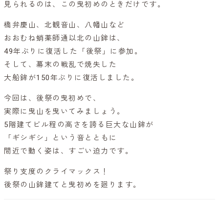
見られるのは、この曳初めのときだけです。
橋弁慶山、北観音山、八幡山など
おおむね蛸薬師通以北の山鉾は、
49年ぶりに復活した「後祭」に参加。
そして、幕末の戦乱で焼失した
大船鉾が150年ぶりに復活しました。
今回は、後祭の曳初めで、
実際に曳山を曳いてみましょう。
5階建てビル程の高さを誇る巨大な山鉾が
「ギシギシ」という音とともに
間近で動く姿は、すごい迫力です。
祭り支度のクライマックス！
後祭の山鉾建てと曳初めを廻ります。