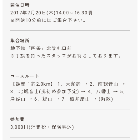
開催日時
2017年7月20日(木)14:00～16:30頃
※開始10分前にはご集合下さい。
集合場所
地下鉄「四条」北改札口前
※手旗を持ったスタッフがお待ちしております。
コースルート
【距離：約2.0km】 1．大船鉾 → 2．南観音山 →
3．北観音山(曵初め参加予定) → 4．八幡山 → 5．
浄妙山 → 6．鯉山 → 7．橋弁慶山 → (解散)
参加費
3,000円
(消費税・保険料込)