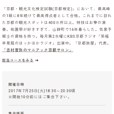
「京都・観光文化検定試験(京都検定)」において、最高峰
の1級に8年続けて最高得点者として合格。これまでに訪れ
た京都の観光スポットは400カ所以上。特技はお箏の演
奏。祇園祭が好きすぎて、山鉾町で16年暮らした。気象予
報士の資格を持つ。毎月第2水曜にKBS京都ラジオ「笑福
亭晃瓶のほっかほかラジオ」出演中。「京都旅屋」代表。
「吉村晋弥のマニアック京都サロン」
担当コースをみる
開催日時
2017年7月25日(火)18:30～20:30頃
※開始10分前にはご集合下さい。
集合場所