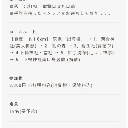
京阪「出町柳」叡電口改札口前
※手旗を持ったスタッフがお待ちしております。
コースルート
【距離：約1.8km】 京阪「出町柳」 → 1．河合神
社(美人祈願) → 2．糺の森 → 3．相生社(縁結び)
→ 4.下鴨神社・言社 → 5．御手洗祭(足つけ神事)
→ 6．下鴨神社南口鳥居前 (解散)
参加費
3,300円 ※灯明料込
(消費税・保険料込)
定員
18名(要予約)