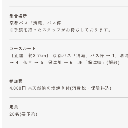
集合場所
京都バス「清滝」バス停
※手旗を持ったスタッフがお待ちしております。
コースルート
【距離：約3.7km】 京都バス「清滝」バス停 → 1．清滝
→ 4．落合 → 5．保津川 → 6．JR「保津峡」(解散)
参加費
4,000円 ※天然鮎の塩焼き付
(消費税・保険料込)
定員
20名(要予約)