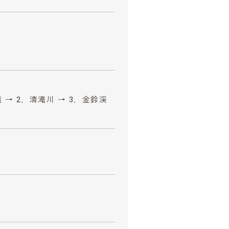
 → 2．清滝川 → 3．金鈴渓