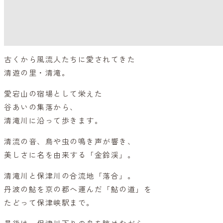
古くから風流人たちに愛されてきた
清遊の里・清滝。
愛宕山の宿場として栄えた
谷あいの集落から、
清滝川に沿って歩きます。
清流の音、鳥や虫の鳴き声が響き、
美しさに名を由来する「金鈴渓」。
清滝川と保津川の合流地「落合」。
丹波の鮎を京の都へ運んだ「鮎の道」を
たどって保津峡駅まで。