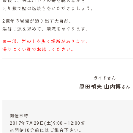
最後は、保津川下りの舟を眺めながら
河川敷で鮎の塩焼きをいただきましょう。
2億年の岩盤が迫り出す大自然。
渓谷に涼を求めて、清滝をめぐります。
※一部、岩の上を歩く場所があります。
滑りにくい靴でお越しください。
ガイドさん
原田禎夫 山内博
さん
開催日時
2017年7月29日(土)9:00～12:00頃
※開始10分前にはご集合下さい。