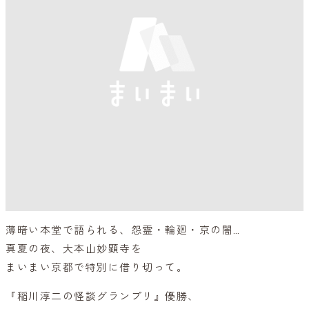
薄暗い本堂で語られる、怨霊・輪廻・京の闇…
真夏の夜、大本山妙顕寺を
まいまい京都で特別に借り切って。
『稲川淳二の怪談グランプリ』優勝、