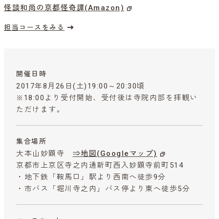
怪談和尚の京都怪奇譚(Amazon)
担当コースをみる
開催日時
2017年8月26日(土)19:00～20:30頃
※18:00より受付開始、受付後は寺院内部を拝観い
ただけます。
集合場所
大本山妙顕寺
⇒地図(Googleマップ)
京都市上京区寺之内通新町西入妙顕寺前町514
・地下鉄「鞍馬口」駅より西南へ徒歩9分
・市バス「堀川寺之内」バス停より東へ徒歩5分