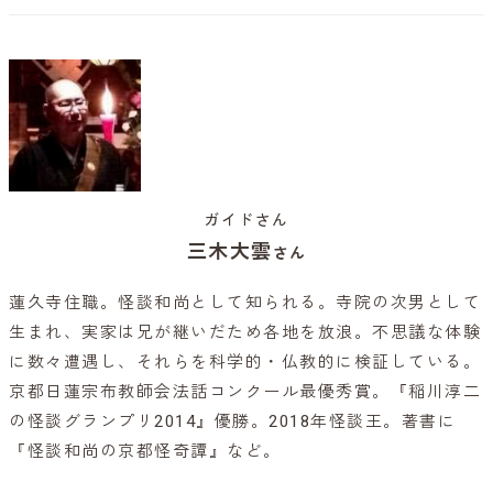
ガイドさん
三木大雲
さん
蓮久寺住職。怪談和尚として知られる。寺院の次男として
生まれ、実家は兄が継いだため各地を放浪。不思議な体験
に数々遭遇し、それらを科学的・仏教的に検証している。
京都日蓮宗布教師会法話コンクール最優秀賞。『稲川淳二
の怪談グランプリ2014』優勝。2018年怪談王。著書に
『怪談和尚の京都怪奇譚』など。