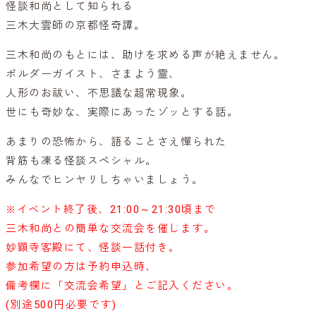
怪談和尚として知られる
三木大雲師の京都怪奇譚。
三木和尚のもとには、助けを求める声が絶えません。
ポルダーガイスト、さまよう霊、
人形のお祓い、不思議な超常現象。
世にも奇妙な、実際にあったゾッとする話。
あまりの恐怖から、語ることさえ憚られた
背筋も凍る怪談スペシャル。
みんなでヒンヤリしちゃいましょう。
※イベント終了後、21:00～21:30頃まで
三木和尚との簡単な交流会を催します。
妙顕寺客殿にて、怪談一話付き。
参加希望の方は予約申込時、
備考欄に「交流会希望」とご記入ください。
(別途500円必要です)