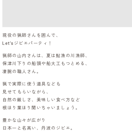
現役の猟師さんを囲んで、
Let’sジビエパーティ！
猟師の山内さんは、夏は鮎漁の川漁師、
保津川下りの船頭や船大工もつとめる、
凄腕の職人さん。
猟で実際に使う道具なども
見せてもらいながら、
自然の厳しさ、美味しい食べ方など
根ほり葉ほり聞いちゃいましょう。
豊かな山々が広がり
日本一と名高い、丹波のジビエ。