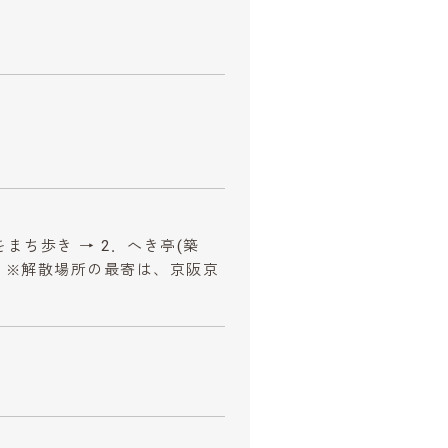
をまち歩き → 2．へき亭(築
解散) ※解散場所の最寄は、京阪京