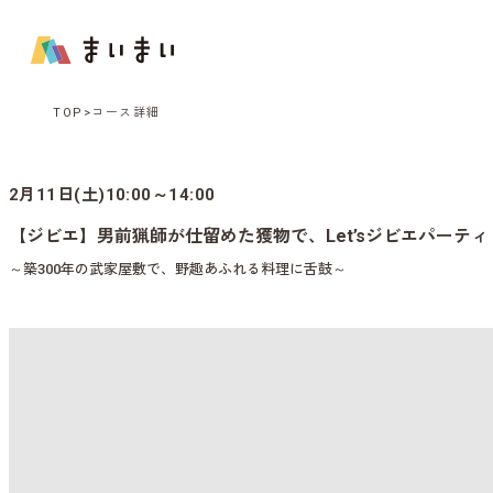
TOP
コース詳細
2月11日(土)10:00～14:00
【ジビエ】男前猟師が仕留めた獲物で、Let’sジビエパーティ
～築300年の武家屋敷で、野趣あふれる料理に舌鼓～