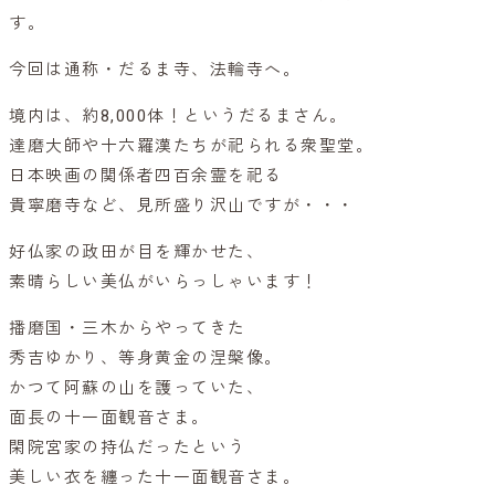
す。
今回は通称・だるま寺、法輪寺へ。
境内は、約8,000体！というだるまさん。
達磨大師や十六羅漢たちが祀られる衆聖堂。
日本映画の関係者四百余霊を祀る
貴寧磨寺など、見所盛り沢山ですが・・・
好仏家の政田が目を輝かせた、
素晴らしい美仏がいらっしゃいます！
播磨国・三木からやってきた
秀吉ゆかり、等身黄金の涅槃像。
かつて阿蘇の山を護っていた、
面長の十一面観音さま。
閑院宮家の持仏だったという
美しい衣を纏った十一面観音さま。