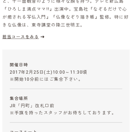
と、十一面観音のように様々な顔を持つ。テレビ新広島
『ひろしま満点ママ!!』出演中。宝島社『なぞるだけで心
が癒される写仏入門』『仏像なぞり描き帳』監修。特に好
きな仏像は、東寺講堂の降三世明王。
担当コースをみる
開催日時
2017年2月25日(土)10:00～11:30頃
※開始10分前にはご集合下さい。
集合場所
JR「円町」改札口前
※手旗を持ったスタッフがお待ちしております。
コースルート