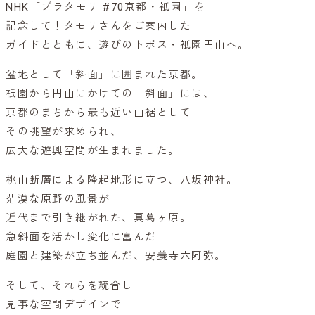
NHK「ブラタモリ #70京都・祇園」を
記念して！タモリさんをご案内した
ガイドとともに、遊びのトポス・祇園円山へ。
盆地として「斜面」に囲まれた京都。
祇園から円山にかけての「斜面」には、
京都のまちから最も近い山裾として
その眺望が求められ、
広大な遊興空間が生まれました。
桃山断層による隆起地形に立つ、八坂神社。
茫漠な原野の風景が
近代まで引き継がれた、真葛ヶ原。
急斜面を活かし変化に富んだ
庭園と建築が立ち並んだ、安養寺六阿弥。
そして、それらを統合し
見事な空間デザインで