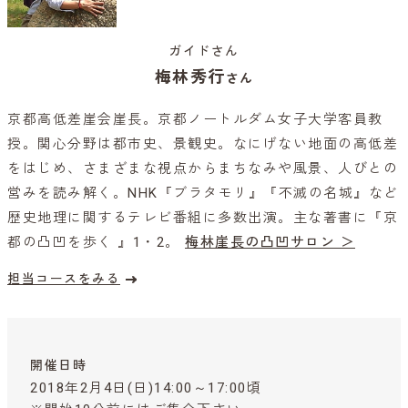
ガイドさん
梅林秀行
さん
京都高低差崖会崖長。京都ノートルダム女子大学客員教
授。関心分野は都市史、景観史。なにげない地面の高低差
をはじめ、さまざまな視点からまちなみや風景、人びとの
営みを読み解く。NHK『ブラタモリ』『不滅の名城』など
歴史地理に関するテレビ番組に多数出演。主な著書に『京
都の凸凹を歩く 』1・2。
梅林崖長の凸凹サロン ＞
担当コースをみる
開催日時
2018年2月4日(日)14:00～17:00頃