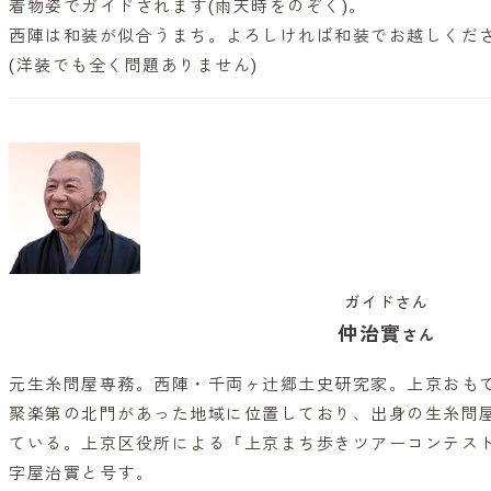
着物姿でガイドされます(雨天時をのぞく)。
西陣は和装が似合うまち。よろしければ和装でお越しくだ
(洋装でも全く問題ありません)
ガイドさん
仲治實
さん
元生糸問屋専務。西陣・千両ヶ辻郷土史研究家。上京おも
聚楽第の北門があった地域に位置しており、出身の生糸問屋(
ている。上京区役所による『上京まち歩きツアーコンテス
字屋治實と号す。