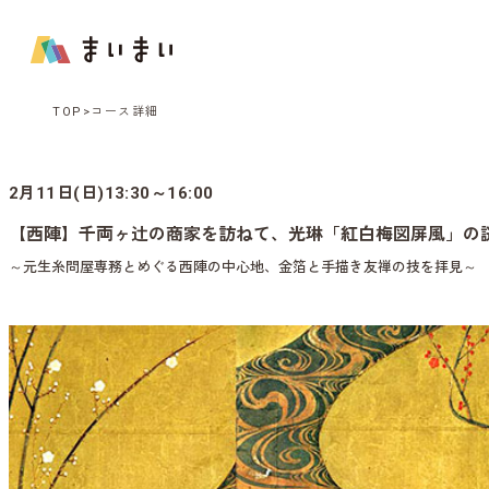
TOP
コース詳細
2月11日(日)13:30～16:00
【西陣】千両ヶ辻の商家を訪ねて、光琳「紅白梅図屏風」の
～元生糸問屋専務とめぐる西陣の中心地、金箔と手描き友禅の技を拝見～