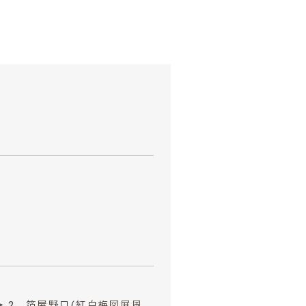
→ 2．箔屋野口(紅白梅図屏風