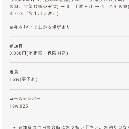
の謎、金箔技術の実演) → 3．千両ヶ辻 → 4．京そめ塾
市バス「今出川大宮」)
※靴を脱いで上がる場所あり
参加費
3,000円
(消費税・保険料込)
定員
15名(要予約)
コースナンバー
18wi025
参加費は当日集合時にお支払い下さい。お釣りのな