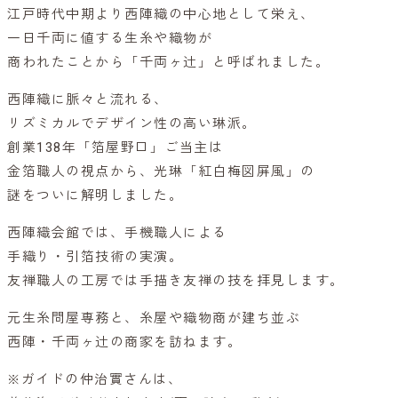
江戸時代中期より西陣織の中心地として栄え、
一日千両に値する生糸や織物が
商われたことから「千両ヶ辻」と呼ばれました。
西陣織に脈々と流れる、
リズミカルでデザイン性の高い琳派。
創業138年「箔屋野口」ご当主は
金箔職人の視点から、光琳「紅白梅図屏風」の
謎をついに解明しました。
西陣織会館では、手機職人による
手織り・引箔技術の実演。
友禅職人の工房では手描き友禅の技を拝見します。
元生糸問屋専務と、糸屋や織物商が建ち並ぶ
西陣・千両ヶ辻の商家を訪ねます。
※ガイドの仲治實さんは、