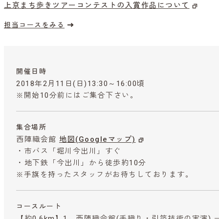
上京まち歩きツアーコンテストの入賞作品について
担当コースをみる
開催日時
2018年2月11日(日)13:30～16:00頃
※開始10分前にはご集合下さい。
集合場所
西陣織会館
地図(Googleマップ)
・市バス「堀川今出川」すぐ
・地下鉄「今出川」から徒歩約10分
※手旗を持ったスタッフがお待ちしております。
コースルート
【約0.6km】1．西陣織会館(手織り・引箔技術の実演) 