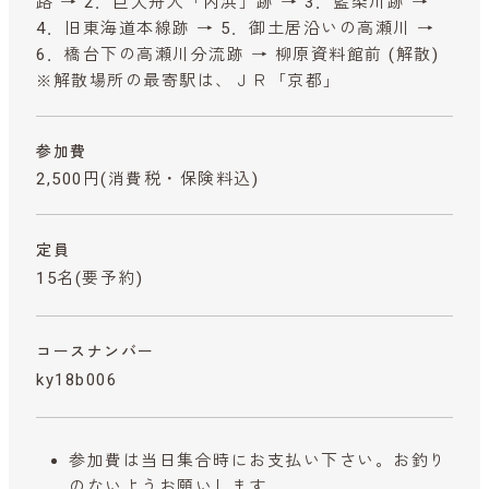
路 → 2．巨大舟入「内浜」跡 → 3．藍染川跡 →
4．旧東海道本線跡 → 5．御土居沿いの高瀬川 →
6．橋台下の高瀬川分流跡 → 柳原資料館前 (解散)
※解散場所の最寄駅は、ＪＲ「京都」
参加費
2,500円
(消費税・保険料込)
定員
15名(要予約)
コースナンバー
ky18b006
参加費は当日集合時にお支払い下さい。お釣り
のないようお願いします。