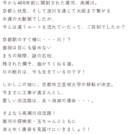
今から400年前に開削された運河、高瀬川。
京都と伏見、そして淀川を通じて大阪まで繋がる
水運の大動脈でしたが、
今とは違うルートを流れていたって、ご存知でしたか？
京都駅のすぐ横に・・・川！？
普段は目にも留めない
まちの隙間、謎の石柱、
残された欄干、曲がりくねる道。
川の断片は、今も生きているのです！
しかしこの地に、京都市立芸術大学の移転が決定。
今まさに工事が進まんとし、
愛しい旧流路は、あゝ消滅の運命・・・。
さよなら高瀬川旧流路！
廃河川探検家・玉ちゃんとともに
消えゆく勇姿を見届けにいきましょう！