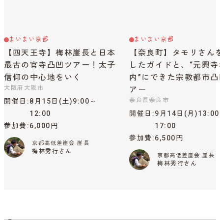
まいまい京都
まいまい京都
【四天王寺】梅林崖長と日本
【奈良町】タモリさん
最古の官寺凸凹ツアー！太子
したガイドと、“元興寺
信仰の中心地をいく
内”にできた宗教都市凸
大阪府大阪市
アー
奈良県奈良市
開催日
8月15日(土)9:00～
12:00
開催日
9月14日(月)13:0
参加費
6,000円
17:00
参加費
6,500円
京都高低差崖会 崖長
梅林秀行さん
京都高低差崖会 崖長
梅林秀行さん