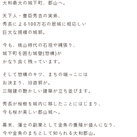
大和最大の城下町、郡山へ。
天下人・豊臣秀吉の実弟、
秀長による100万石の居城に相応しい
巨大な規模の城郭。
今も、桃山時代の石垣や縄張り、
城下町を囲む城壁(惣構)が
かなり良く残っています。
そして惣構のキワ、まちの端っこには
お決まり、旧遊郭が。
三階建の艶かしい建築が立ち並びます。
秀長が桜樹を城内に移したことにはじまり、
今も桜が美しい郡山城へ。
幕末、藩士の副業として金魚の養殖が盛んになり、
今や金魚のまちとして知られる大和郡山。