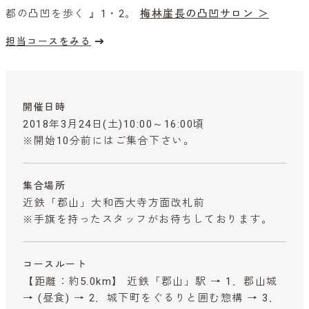
都の凸凹を歩く 』1・2。
梅林崖長の凸凹サロン ＞
担当コースをみる
開催日時
2018年3月24日(土)10:00～16:00頃
※開始10分前にはご集合下さい。
集合場所
近鉄「郡山」大和西大寺方面改札前
※手旗を持ったスタッフがお待ちしております。
コースルート
【距離：約5.0km】 近鉄「郡山」駅 → 1．郡山城
→ (昼食) → 2．城下町をぐるりと囲む惣構 → 3．