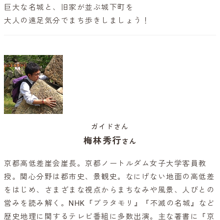
巨大な名城と、旧家が並ぶ城下町を
大人の遠足気分でまち歩きしましょう！
ガイドさん
梅林秀行
さん
京都高低差崖会崖長。京都ノートルダム女子大学客員教
授。関心分野は都市史、景観史。なにげない地面の高低差
をはじめ、さまざまな視点からまちなみや風景、人びとの
営みを読み解く。NHK『ブラタモリ』『不滅の名城』など
歴史地理に関するテレビ番組に多数出演。主な著書に『京