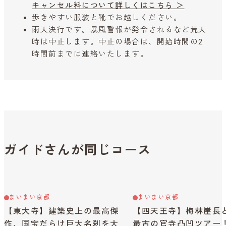
キャンセル料について詳しくはこちら ＞
歩きやすい服装と靴でお越しください。
雨天決行です。暴風警報が発令されるなど荒天
時は中止します。中止の場合は、開始時間の2
時間前までに連絡いたします。
ガイドさんが同じコース
まいまい京都
まいまい京都
【東大寺】建築史上の最高傑
【四天王寺】梅林崖長
作、国宝だらけ巨大名刹を大
最古の官寺凸凹ツアー