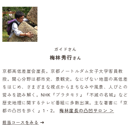
ガイドさん
梅林秀行
さん
京都高低差崖会崖長。京都ノートルダム女子大学客員教
授。関心分野は都市史、景観史。なにげない地面の高低差
をはじめ、さまざまな視点からまちなみや風景、人びとの
営みを読み解く。NHK『ブラタモリ』『不滅の名城』など
歴史地理に関するテレビ番組に多数出演。主な著書に『京
都の凸凹を歩く 』1・2。
梅林崖長の凸凹サロン ＞
担当コースをみる