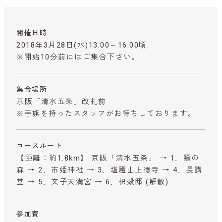
開催日時
2018年3月28日(水)13:00～16:00頃
※開始10分前にはご集合下さい。
集合場所
京阪「清水五条」改札前
※手旗を持ったスタッフがお待ちしております。
コースルート
【距離：約1.8km】 京阪「清水五条」 → 1．籬の
森 → 2．市姫神社 → 3．塩竃山上徳寺 → 4．長講
堂 → 5．文子天満宮 → 6．枳殻邸 (解散)
参加費