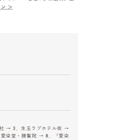
ン ＞
社 → 3．生玉ラブホテル街 →
．愛染堂・勝鬘院 → 8．「愛染