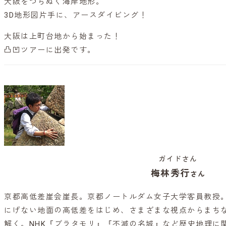
大阪をつらぬく海岸地形。
3D地形図片手に、アースダイビング！
大阪は上町台地から始まった！
凸凹ツアーに出発です。
ガイドさん
梅林秀行
さん
京都高低差崖会崖長。京都ノートルダム女子大学客員教授
にげない地面の高低差をはじめ、さまざまな視点からまち
解く。NHK『ブラタモリ』『不滅の名城』など歴史地理に