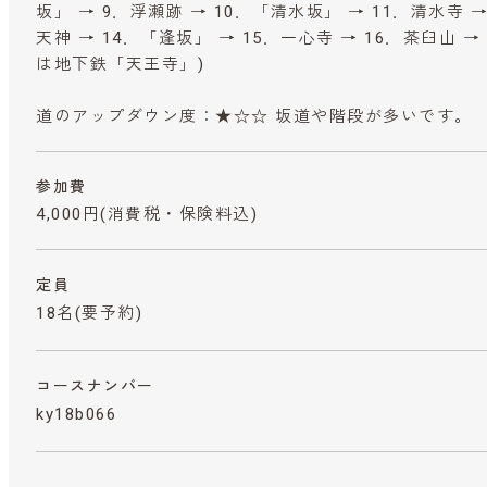
坂」 → 9．浮瀬跡 → 10．「清水坂」 → 11．清水寺 
天神 → 14．「逢坂」 → 15．一心寺 → 16．茶臼山 →
は地下鉄「天王寺」)
道のアップダウン度：★☆☆ 坂道や階段が多いです。
参加費
4,000円
(消費税・保険料込)
定員
18名(要予約)
コースナンバー
ky18b066