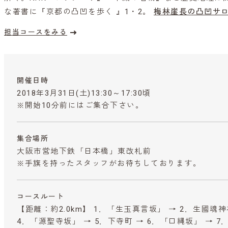
な著書に『京都の凸凹を歩く 』1・2。
梅林崖長の凸凹サロ
担当コースをみる
開催日時
2018年3月31日(土)13:30～17:30頃
※開始10分前にはご集合下さい。
集合場所
大阪市営地下鉄「日本橋」東改札前
※手旗を持ったスタッフがお待ちしております。
コースルート
【距離：約2.0km】 1．「生玉真言坂」 → 2．生國魂神
4．「源聖寺坂」 → 5．下寺町 → 6．「口縄坂」 → 7