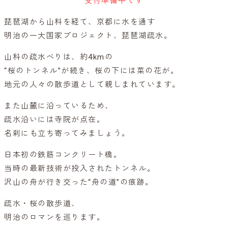
受付準備中です
琵琶湖から山科を経て、京都に水を通す
明治の一大国家プロジェクト、琵琶湖疏水。
山科の疏水べりは、約4kmの
“桜のトンネル”が続き、桜の下には菜の花が。
地元の人々の散歩道として親しまれています。
また山麓に沿っているため、
疏水沿いには寺院が点在。
名刹にも立ち寄ってみましょう。
日本初の鉄筋コンクリート橋。
当時の最新技術が投入されたトンネル。
沢山の舟が行き交った“舟の道”の痕跡。
疏水・桜の散歩道、
明治のロマンを巡ります。