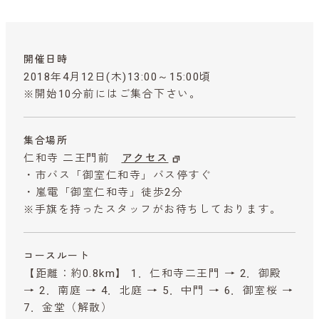
開催日時
2018年4月12日(木)13:00～15:00頃
※開始10分前にはご集合下さい。
集合場所
仁和寺 二王門前
アクセス
・市バス「御室仁和寺」バス停すぐ
・嵐電「御室仁和寺」徒歩2分
※手旗を持ったスタッフがお待ちしております。
コースルート
【距離：約0.8km】 1．仁和寺二王門 → 2．御殿
→ 2．南庭 → 4．北庭 → 5．中門 → 6．御室桜 →
7．金堂（解散）