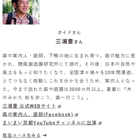
ガイドさん
三浦豊
さん
森の案内人・庭師。下鴨の地に生まれ育つ。庭の魅力に惹
かれ、聴風館造園研究所にて修行。その後、日本の自然や
風土をもっと知りたくなり、全国津々浦々を20年間漫遊。
とてつもなく感動しこれを分かち合うため、案内人となっ
た。今まで訪れた森や庭園は3000カ所以上。著書に『木
のみかた 街を歩こう、森へ行こう』。
三浦豊 公式WEBサイト
森の案内人、庭師(Facebook)
まいまい京都YouTubeチャンネルに出演
担当コースをみる