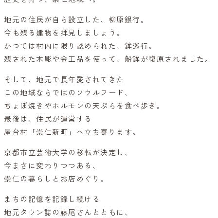
地元の住民が自ら設立した、柳原銀行。
今も残る建物を拝見しましょう。
かつては村内に限り認められた、鉾巡行。
残された木彫や金工品を使って、船鉾が復原されました。
そして、地元で長年愛されてきた
この地域ならではのソウルフード、
ちょぼ焼きやホルモンの天ぷらを食べ歩き。
最後は、住民が運営する
屋台村「崇仁新町」へ立ち寄ります。
京都市立芸術大学の移転が決定し、
今まさに変わりつつある、
崇仁の暮らしとお店めぐり。
まちの記憶を記録し続ける
地元タウン誌の藤尾さんとともに、