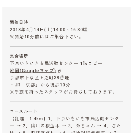
開催日時
2018年4月14日(土)14:00～16:30頃
※開始10分前にはご集合下さい。
集合場所
下京いきいき市民活動センター 1階ロビー
地図(Googleマップ)
京都市下京区上之町38番地
・JR「京都」から徒歩10分
※手旗を持ったスタッフがお待ちしております。
コースルート
【距離：1.4km】1．下京いきいき市民活動センタ
ー → 2．鴨川の桜並木 → 3．糸ちゃん → 4．さた
け → 5．旧銭座跡村 → 6．柳原銀行資料館 → 7．