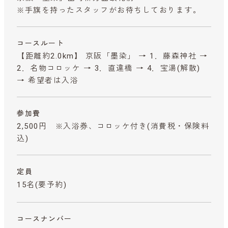
※手旗を持ったスタッフがお待ちしております。
コースルート
【距離約2.0km】 京阪「墨染」 → 1．藤森神社 →
2．名物コロッケ → 3．直違橋 → 4．宝湯(解散)
→ 希望者は入浴
参加費
2,500円 ※入浴券、コロッケ付き
(消費税・保険料
込)
定員
15名(要予約)
コースナンバー