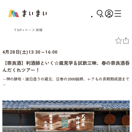
TOP
コース詳細
4月28日(土)13:30～16:00
【奈良酒】利酒師といく☆蔵見学＆試飲三昧、春の奈良酒呑
んだくれツアー！
～神の酵母・諸白造りの蔵元、圧巻の2000銘柄、レアもの長期熟成酒まで
～