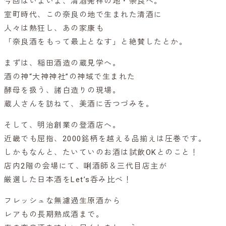
今回はいよいよ、清酒発祥の地・奈良へ。
室町時代、この奈良の地で生まれた清酒に
人々は熱狂し、あの家康も
「奈良酒をもって最上となす」と絶賛したとか。
まずは、稲田酒造の蔵見学へ。
酒の神“大神神社”の神域で生まれた
酵母を扱う、諸白造りの現場。
蔵人さんを訪ねて、美酒に舌つづみを。
そして、明治創業の登酒店へ。
近畿でも屈指、2000銘柄を越える品揃えは圧巻です。
しかもなんと、たいていのお酒は試飲OKとのこと！
店内2階の会場にて、唎酒師＆三代目店主が
厳選した日本酒をLet’s呑み比べ！
フレッシュな無濾過生原酒から
レアもの長期熟成酒まで。