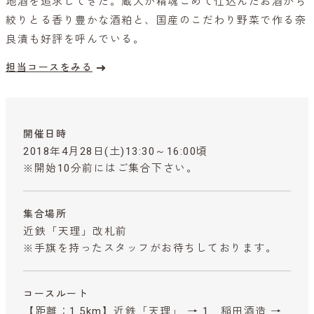
地酒を追求してきた。蔵人が精魂こめて仕込んだお酒から
絞りとる香り豊かな酒粕と、国産のこだわり野菜で作る奈
良漬も好評を呼んでいる。
担当コースをみる
開催日時
2018年4月28日(土)13:30～16:00頃
※開始10分前にはご集合下さい。
集合場所
近鉄「天理」改札前
※手旗を持ったスタッフがお待ちしております。
コースルート
【距離：1.5km】近鉄「天理」 → 1．稲田酒造 →