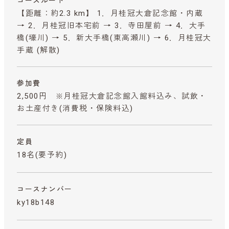
コースルート
【距離：約2.3 km】 1．月桂冠大倉記念館・内蔵
→ 2．月桂冠旧本宅前 → 3．寺田屋前 → 4．大手
橋(壕川) → 5．新大手橋(東高瀬川) → 6．月桂冠大
手蔵 (解散)
参加費
2,500円 ※月桂冠大倉記念館入館料込み、試飲・
お土産付き
(消費税・保険料込)
定員
18名(要予約)
コースナンバー
ky18b148