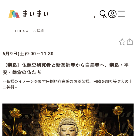
TOP
コース詳細
6月9日(土)9:00～11:30
【奈良】仏像史研究者と新薬師寺から白毫寺へ、奈良・平
安・鎌倉の仏たち
～仏様のイメージを覆す圧倒的存在感のお薬師様、円陣を組む等身大の十
二神将～