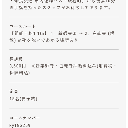
・奈良交通 市内循環バス「破石町」から徒歩10分
※手旗を持ったスタッフがお待ちしております。
コースルート
【距離：約1.1㎞】 1．新師寺薬 → 2．白毫寺 (解
散) ※靴を脱いであがる場所あり
参加費
3,600円 ※新薬師寺・白毫寺拝観料込み
(消費税・
保険料込)
定員
18名(要予約)
コースナンバー
ky18b259