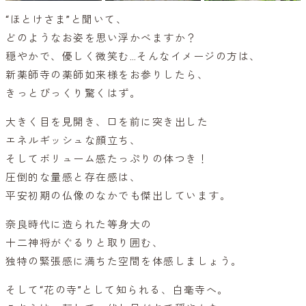
“ほとけさま”と聞いて、
どのようなお姿を思い浮かべますか？
穏やかで、優しく微笑む…そんなイメージの方は、
新薬師寺の薬師如来様をお参りしたら、
きっとびっくり驚くはず。
大きく目を見開き、口を前に突き出した
エネルギッシュな顔立ち、
そしてボリューム感たっぷりの体つき！
圧倒的な量感と存在感は、
平安初期の仏像のなかでも傑出しています。
奈良時代に造られた等身大の
十二神将がぐるりと取り囲む、
独特の緊張感に満ちた空間を体感しましょう。
そして“花の寺”として知られる、白毫寺へ。