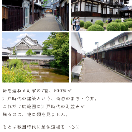
軒を連ねる町家の7割、500棟が
江戸時代の建築という、奇跡のまち・今井。
これだけ広範囲に江戸時代の町並みが
残るのは、他に類を見ません。
もとは戦国時代に念仏道場を中心に