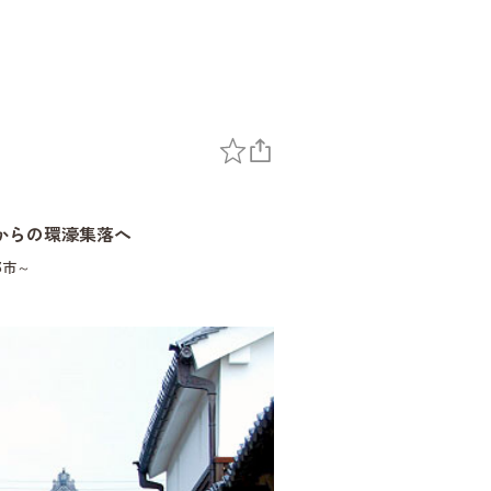
からの環濠集落へ
都市～