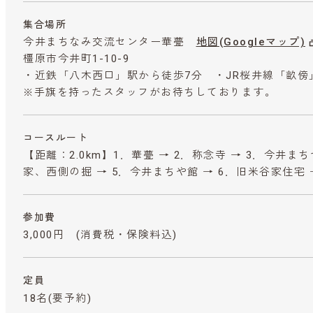
集合場所
今井まちなみ交流センター華甍
地図(Googleマップ)
橿原市今井町1-10-9
・近鉄「八木西口」駅から徒歩7分 ・JR桜井線「畝傍
※手旗を持ったスタッフがお待ちしております。
コースルート
【距離：2.0km】1．華甍 → 2．称念寺 → 3．今井ま
家、西側の掘 → 5．今井まちや館 → 6．旧米谷家住宅 
参加費
3,000円
(消費税・保険料込)
定員
18名(要予約)