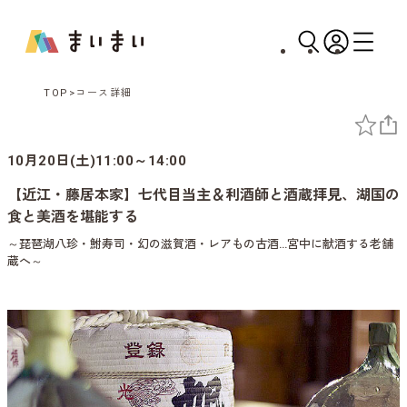
TOP
コース詳細
10月20日(土)11:00～14:00
【近江・藤居本家】七代目当主＆利酒師と酒蔵拝見、湖国の
食と美酒を堪能する
～琵琶湖八珍・鮒寿司・幻の滋賀酒・レアもの古酒…宮中に献酒する老舗
蔵へ～