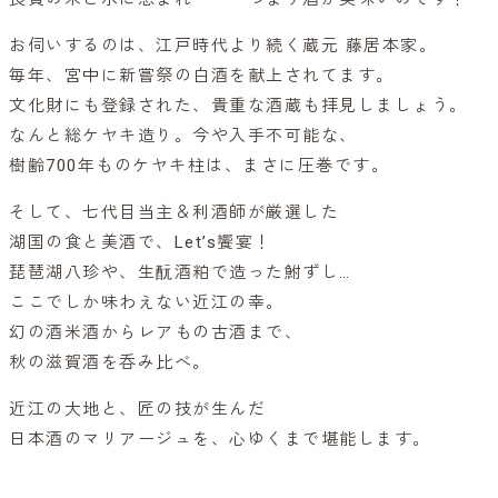
お伺いするのは、江戸時代より続く蔵元 藤居本家。
毎年、宮中に新嘗祭の白酒を献上されてます。
文化財にも登録された、貴重な酒蔵も拝見しましょう。
なんと総ケヤキ造り。今や入手不可能な、
樹齢700年ものケヤキ柱は、まさに圧巻です。
そして、七代目当主＆利酒師が厳選した
湖国の食と美酒で、Let’s饗宴！
琵琶湖八珍や、生酛酒粕で造った鮒ずし…
ここでしか味わえない近江の幸。
幻の酒米酒からレアもの古酒まで、
秋の滋賀酒を呑み比べ。
近江の大地と、匠の技が生んだ
日本酒のマリアージュを、心ゆくまで堪能します。