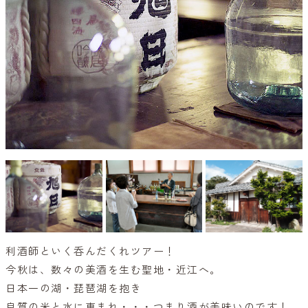
利酒師といく呑んだくれツアー！
今秋は、数々の美酒を生む聖地・近江へ。
日本一の湖・琵琶湖を抱き
良質の米と水に恵まれ・・・つまり酒が美味いのです！