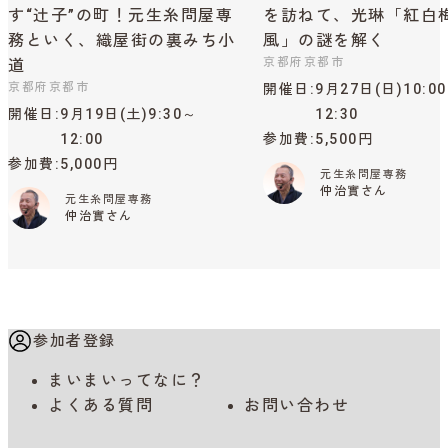
す“辻子”の町！元生糸問屋専
を訪ねて、光琳「紅白
務といく、織屋街の裏みち小
風」の謎を解く
京都府京都市
道
京都府京都市
開催日
9月27日(日)10:0
開催日
9月19日(土)9:30～
12:30
12:00
参加費
5,500円
参加費
5,000円
元生糸問屋専務
仲治實さん
元生糸問屋専務
仲治實さん
参加者登録
まいまいってなに？
よくある質問
お問い合わせ