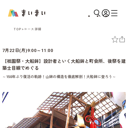
TOP
コース詳細
7月22日(月)9:00～11:00
【祇園祭・大船鉾】設計者といく大船鉾と町会所、後祭を建
築士目線でめぐる
～150年ぶり復活の軌跡！山鉾の構造を徹底解剖！大船鉾に登ろう～