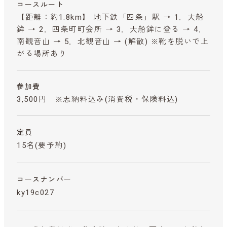
コースルート
【距離：約1.8km】 地下鉄「四条」駅 → 1．大船
鉾 → 2．四条町町会所 → 3．大船鉾に登る → 4．
南観音山 → 5．北観音山 → (解散) ※靴を脱いで上
がる場所あり
参加費
3,500円 ※志納料込み
(消費税・保険料込)
定員
15名(要予約)
コースナンバー
ky19c027