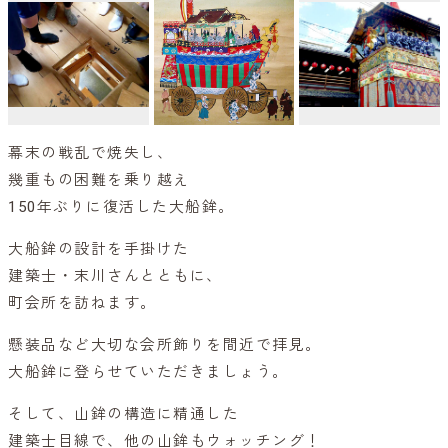
幕末の戦乱で焼失し、
幾重もの困難を乗り越え
150年ぶりに復活した大船鉾。
大船鉾の設計を手掛けた
建築士・末川さんとともに、
町会所を訪ねます。
懸装品など大切な会所飾りを間近で拝見。
大船鉾に登らせていただきましょう。
そして、山鉾の構造に精通した
建築士目線で、他の山鉾もウォッチング！