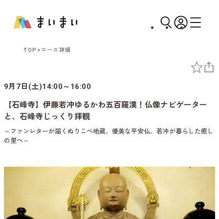
TOP
コース詳細
9月7日(土)14:00～16:00
【石峰寺】伊藤若冲ゆるかわ五百羅漢！仏像ナビゲーター
と、石峰寺じっくり拝観
～ファンレターが届くぬりこべ地蔵、優美な平安仏、若冲が暮らした癒し
の里へ～