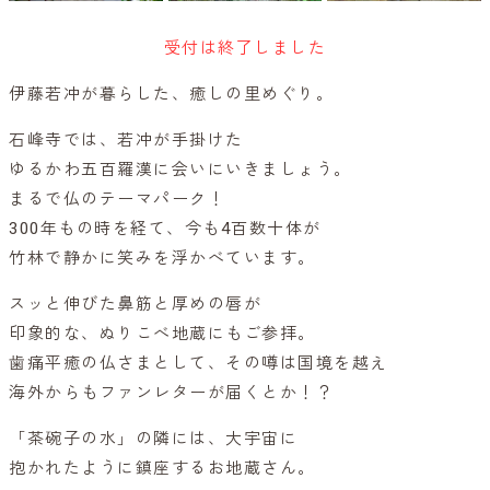
受付は終了しました
伊藤若冲が暮らした、癒しの里めぐり。
石峰寺では、若冲が手掛けた
ゆるかわ五百羅漢に会いにいきましょう。
まるで仏のテーマパーク！
300年もの時を経て、今も4百数十体が
竹林で静かに笑みを浮かべています。
スッと伸びた鼻筋と厚めの唇が
印象的な、ぬりこべ地蔵にもご参拝。
歯痛平癒の仏さまとして、その噂は国境を越え
海外からもファンレターが届くとか！？
「茶碗子の水」の隣には、大宇宙に
抱かれたように鎮座するお地蔵さん。