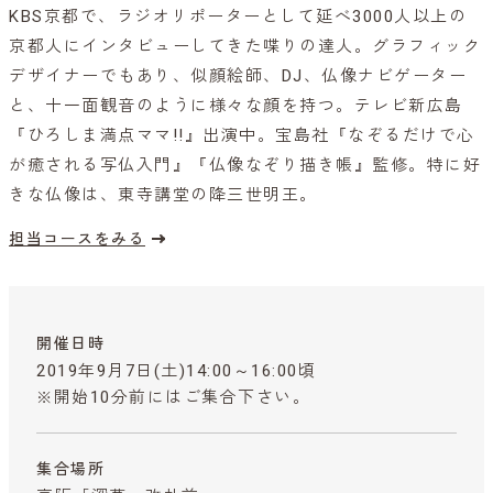
KBS京都で、ラジオリポーターとして延べ3000人以上の
京都人にインタビューしてきた喋りの達人。グラフィック
デザイナーでもあり、似顔絵師、DJ、仏像ナビゲーター
と、十一面観音のように様々な顔を持つ。テレビ新広島
『ひろしま満点ママ!!』出演中。宝島社『なぞるだけで心
が癒される写仏入門』『仏像なぞり描き帳』監修。特に好
きな仏像は、東寺講堂の降三世明王。
担当コースをみる
開催日時
2019年9月7日(土)14:00～16:00頃
※開始10分前にはご集合下さい。
集合場所