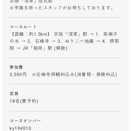
京阪「深草」改札前
※手旗を持ったスタッフがお待ちしております。
コースルート
【距離：約1.5km】 京阪「深草」駅 → 1．茶碗子
の水 → 2．石峰寺 → 3．ぬりこべ地蔵 → 4．摂取
院 → JR「稲荷」駅 (解散)
参加費
3,500円 ※石峰寺拝観料込み
(消費税・保険料込)
定員
18名(要予約)
コースナンバー
ky19d010