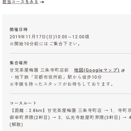
担当コースをみる
開催日時
2019年11月17日(日)10:00～12:00頃
※開始10分前にはご集合下さい。
集合場所
甘党茶屋梅園 三条寺町店前
地図(Googleマップ)
・地下鉄「京都市役所前」駅から徒歩10分
※手旗を持ったスタッフがお待ちしております。
コースルート
【距離：2.8km】甘党茶屋梅園 三条寺町店 → 1．寺町京
御幸町界隈(2軒目) → 3．仏光寺麩屋町界隈(3軒目) → 
(解散)