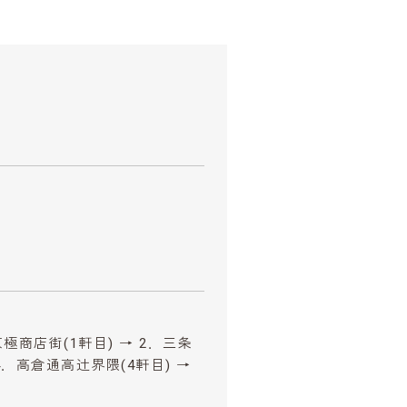
極商店街(1軒目) → 2．三条
4．高倉通高辻界隈(4軒目) →