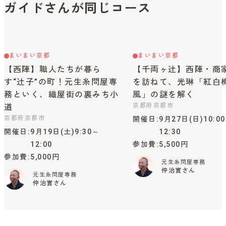
ガイドさんが同じコース
まいまい京都
まいまい京都
【西陣】職人たちが暮ら
【千両ヶ辻】西陣・商
す“辻子”の町！元生糸問屋専
を訪ねて、光琳「紅白
務といく、織屋街の裏みち小
風」の謎を解く
京都府京都市
道
京都府京都市
開催日
9月27日(日)10:0
開催日
9月19日(土)9:30～
12:30
12:00
参加費
5,500円
参加費
5,000円
元生糸問屋専務
仲治實さん
元生糸問屋専務
仲治實さん