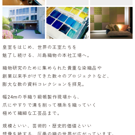
皇室をはじめ、世界の王室たちを
魅了し続ける、川島織物の本社工場へ。
織物研究のために集められた貴重な染織品や
創業以来手がけてきた数々のプロジェクトなど、
膨大な数の資料コレクションを拝見。
幅24mの手織り緞帳製作現場から、
爪にやすりで溝を削って横糸を織っていく
極めて繊細な工芸品まで。
規模といい、芸術的・歴史的価値といい
想像を絶する、圧巻の織の世界が広がっています。