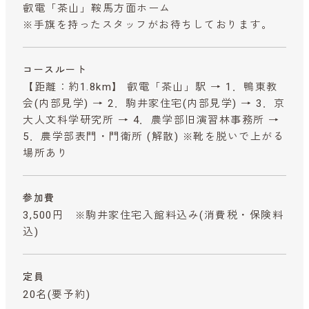
叡電「茶山」鞍馬方面ホーム
※手旗を持ったスタッフがお待ちしております。
コースルート
【距離：約1.8km】 叡電「茶山」駅 → 1．鴨東教
会(内部見学) → 2．駒井家住宅(内部見学) → 3．京
大人文科学研究所 → 4．農学部旧演習林事務所 →
5．農学部表門・門衛所 (解散) ※靴を脱いで上がる
場所あり
参加費
3,500円 ※駒井家住宅入館料込み
(消費税・保険料
込)
定員
20名(要予約)