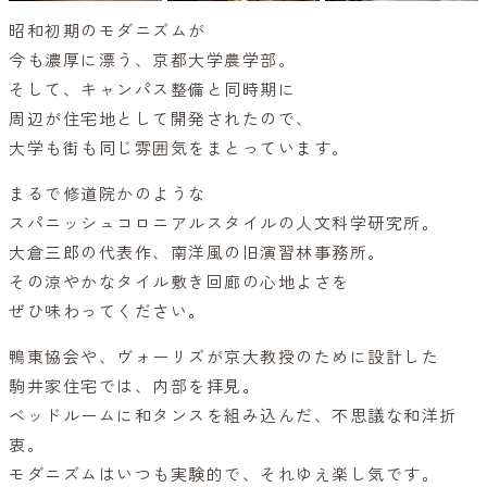
昭和初期のモダニズムが
今も濃厚に漂う、京都大学農学部。
そして、キャンパス整備と同時期に
周辺が住宅地として開発されたので、
大学も街も同じ雰囲気をまとっています。
まるで修道院かのような
スパニッシュコロニアルスタイルの人文科学研究所。
大倉三郎の代表作、南洋風の旧演習林事務所。
その涼やかなタイル敷き回廊の心地よさを
ぜひ味わってください。
鴨東協会や、ヴォーリズが京大教授のために設計した
駒井家住宅では、内部を拝見。
ベッドルームに和タンスを組み込んだ、不思議な和洋折
衷。
モダニズムはいつも実験的で、それゆえ楽し気です。