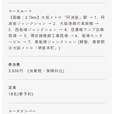
コースルート
【距離：2.7km】大坂メトロ「阿波座」駅 → 1．阿
波座ジャンクション → 2．大阪港線の高架橋 →
3．西船場ジャンクション → 4．信濃橋ランプ改築
現場 → 5．環状線橋脚工事現場 → 6．船場センタ
ービル → 7．東船場ジャンクション (解散、最寄駅
は大阪メトロ「堺筋本町」)
参加費
3,000円
(消費税・保険料込)
定員
18名(要予約)
コースナンバー