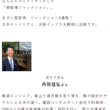
なんとビルにドッキングした
「東船場ジャンクション」。
まさに超芸術、ジャンクション3連発！
土木エンジニアと、大阪インフラ大解剖に出発です。
ガイドさん
丹羽信弘
さん
橋梁エンジニア。嵐山で渡月橋を見て育ち、橋の設計がや
りたいと土木の道へ。建設コンサルタント会社で約40年、
200以上の橋や高架橋の計画・設計を行い、国土交通省近