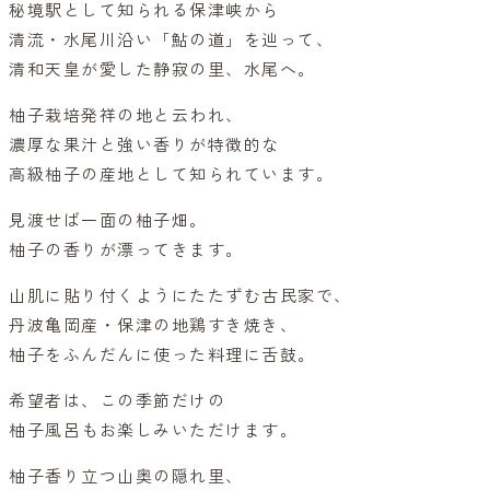
秘境駅として知られる保津峡から
清流・水尾川沿い「鮎の道」を辿って、
清和天皇が愛した静寂の里、水尾へ。
柚子栽培発祥の地と云われ、
濃厚な果汁と強い香りが特徴的な
高級柚子の産地として知られています。
見渡せば一面の柚子畑。
柚子の香りが漂ってきます。
山肌に貼り付くようにたたずむ古民家で、
丹波亀岡産・保津の地鶏すき焼き、
柚子をふんだんに使った料理に舌鼓。
希望者は、この季節だけの
柚子風呂もお楽しみいただけます。
柚子香り立つ山奥の隠れ里、