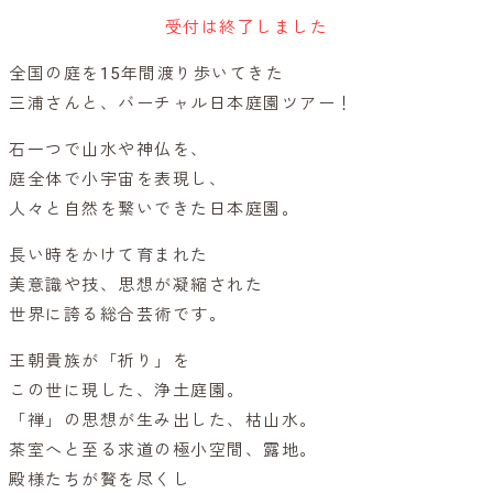
受付は終了しました
全国の庭を15年間渡り歩いてきた
三浦さんと、バーチャル日本庭園ツアー！
石一つで山水や神仏を、
庭全体で小宇宙を表現し、
人々と自然を繋いできた日本庭園。
長い時をかけて育まれた
美意識や技、思想が凝縮された
世界に誇る総合芸術です。
王朝貴族が「祈り」を
この世に現した、浄土庭園。
「禅」の思想が生み出した、枯山水。
茶室へと至る求道の極小空間、露地。
殿様たちが贅を尽くし