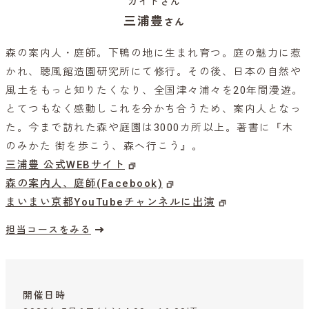
ガイドさん
三浦豊
さん
森の案内人・庭師。下鴨の地に生まれ育つ。庭の魅力に惹
かれ、聴風館造園研究所にて修行。その後、日本の自然や
風土をもっと知りたくなり、全国津々浦々を20年間漫遊。
とてつもなく感動しこれを分かち合うため、案内人となっ
た。今まで訪れた森や庭園は3000カ所以上。著書に『木
のみかた 街を歩こう、森へ行こう』。
三浦豊 公式WEBサイト
森の案内人、庭師(Facebook)
まいまい京都YouTubeチャンネルに出演
担当コースをみる
開催日時