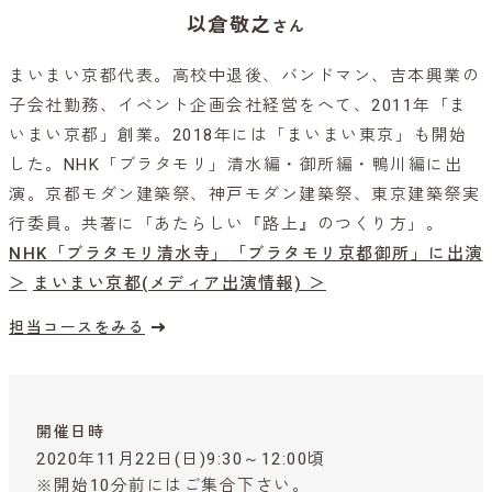
以倉敬之
さん
まいまい京都代表。高校中退後、バンドマン、吉本興業の
子会社勤務、イベント企画会社経営をへて、2011年「ま
いまい京都」創業。2018年には「まいまい東京」も開始
した。NHK「ブラタモリ」清水編・御所編・鴨川編に出
演。京都モダン建築祭、神戸モダン建築祭、東京建築祭実
行委員。共著に「あたらしい『路上』のつくり方」。
NHK「ブラタモリ清水寺」
「ブラタモリ京都御所」に出演
＞
まいまい京都(メディア出演情報) ＞
担当コースをみる
開催日時
2020年11月22日(日)9:30～12:00頃
※開始10分前にはご集合下さい。