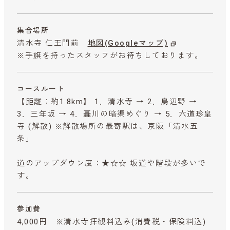
集合場所
清水寺 仁王門前
地図(Googleマップ)
※手旗を持ったスタッフがお待ちしております。
コースルート
【距離：約1.8km】 1．清水寺 → 2．鳥辺野 →
3．三年坂 → 4．轟川の暗渠めぐり → 5．六道珍皇
寺 (解散) ※解散場所の最寄駅は、京阪「清水五
条」
道のアップダウン度：★☆☆ 坂道や階段が多いで
す。
参加費
4,000円 ※清水寺拝観料込み
(消費税・保険料込)