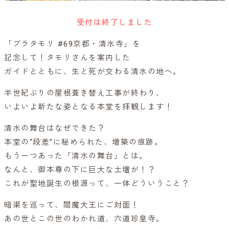
受付は終了しました
「ブラタモリ #69京都・清水寺」を
記念して！タモリさんを案内した
ガイドとともに、生と死が交わる清水の地へ。
半世紀ぶりの屋根葺き替え工事が終わり、
いよいよ新たな姿となる本堂を拝観します！
清水の舞台はなぜできた？
本堂の“段差”に秘められた、増築の痕跡。
もう一つあった「清水の舞台」とは。
なんと、御本尊の下に巨大な土壇が！？
これが聖地誕生の根源って、一体どういうこと？
暗渠を巡って、閻魔大王にご対面！
あの世とこの世のわかれ道、六道珍皇寺。