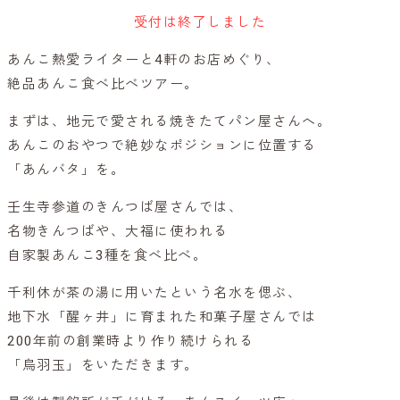
受付は終了しました
あんこ熱愛ライターと4軒のお店めぐり、
絶品あんこ食べ比べツアー。
まずは、地元で愛される焼きたてパン屋さんへ。
あんこのおやつで絶妙なポジションに位置する
「あんバタ」を。
壬生寺参道のきんつば屋さんでは、
名物きんつばや、大福に使われる
自家製あんこ3種を食べ比べ。
千利休が茶の湯に用いたという名水を偲ぶ、
地下水「醒ヶ井」に育まれた和菓子屋さんでは
200年前の創業時より作り続けられる
「烏羽玉」をいただきます。