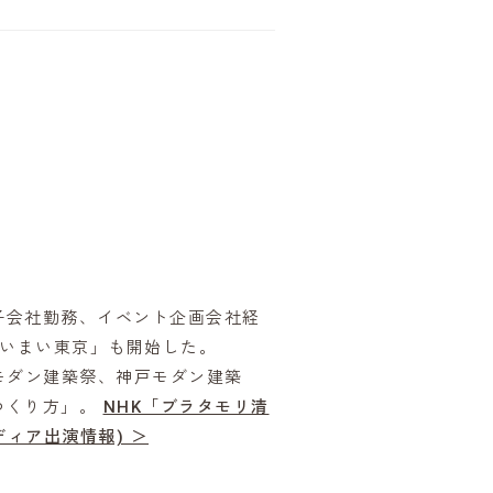
子会社勤務、イベント企画会社経
まいまい東京」も開始した。
モダン建築祭、神戸モダン建築
つくり方」。
NHK「ブラタモリ清
ディア出演情報) ＞