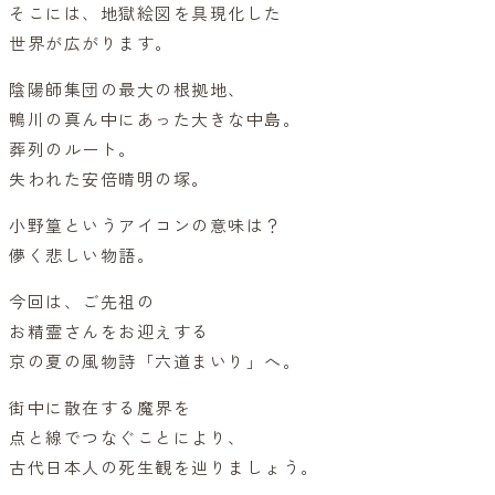
そこには、地獄絵図を具現化した
世界が広がります。
陰陽師集団の最大の根拠地、
鴨川の真ん中にあった大きな中島。
葬列のルート。
失われた安倍晴明の塚。
小野篁というアイコンの意味は？
儚く悲しい物語。
今回は、ご先祖の
お精霊さんをお迎えする
京の夏の風物詩「六道まいり」へ。
街中に散在する魔界を
点と線でつなぐことにより、
古代日本人の死生観を辿りましょう。