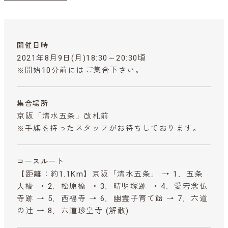
開催日時
2021年8月9日(月)18:30～20:30頃
※開始10分前にはご集合下さい。
集合場所
京阪「清水五条」改札前
※手旗を持ったスタッフがお待ちしております。
コースルート
【距離：約1.1Km】京阪「清水五条」 → 1．五条
大橋 → 2．松原橋 → 3．晴明塚跡 → 4．愛宕念仏
寺跡 → 5．西福寺 → 6．幽霊子育て飴 → 7．六道
の辻 → 8．六道珍皇寺 (解散)