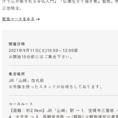
けで心が癒される写仏入門』『仏像なぞり描き帳』監修。
三世明王。
担当コースをみる
開催日時
2021年9月11日(土)10:00～12:00頃
※開始10分前にはご集合下さい。
集合場所
JR「山崎」改札前
※手旗を持ったスタッフがお待ちしております。
コースルート
【距離：約2.0km】JR「山崎」駅 → 1．宝積寺三重塔 →
4．大念寺 → 5．西観音寺跡 → (解散) ※解散場所の