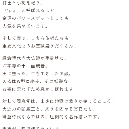
打出と小槌を祀り、
「宝寺」と呼ばれるほど
金運のパワースポットとしても
人気を集めています。
そして実は、こちら仏様たちも
重要文化財のお宝級盛りだくさん！
鎌倉時代の大仏師が手掛けた、
ご本尊の十一面観音。
実に整った、生き生きしたお顔。
天衣はW型に絡み、その妖艶な
お姿に思わずため息がこぼれます。
対して閻魔堂は、まさに地獄の裁きが始まるところ！
大迫力の閻魔王と、周りを固める冥官たち。
鎌倉時代ならではの、圧倒的な名作揃いです。