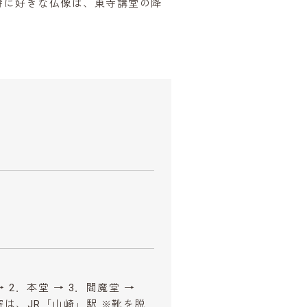
特に好きな仏像は、東寺講堂の降
 2．本堂 → 3．閻魔堂 →
最寄は、JR「山崎」駅 ※靴を脱