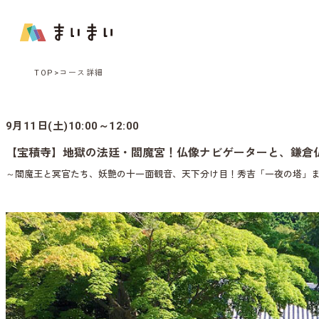
TOP
コース詳細
9月11日(土)10:00～12:00
【宝積寺】地獄の法廷・閻魔宮！仏像ナビゲーターと、鎌倉
～閻魔王と冥官たち、妖艶の十一面観音、天下分け目！秀吉「一夜の塔」