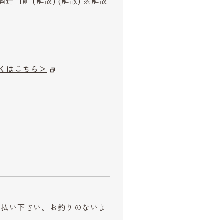
造門前 (解散) (解散) ※解散
くはこちら＞
お支払い下さい。お釣りのないよ