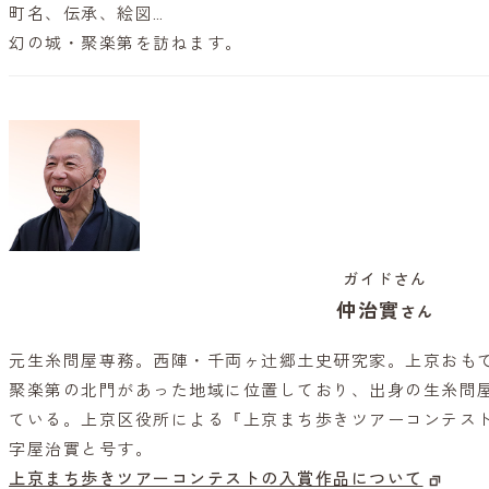
町名、伝承、絵図…
幻の城・聚楽第を訪ねます。
ガイドさん
仲治實
さん
元生糸問屋専務。西陣・千両ヶ辻郷土史研究家。上京おも
聚楽第の北門があった地域に位置しており、出身の生糸問屋(
ている。上京区役所による『上京まち歩きツアーコンテス
字屋治實と号す。
上京まち歩きツアーコンテストの入賞作品について