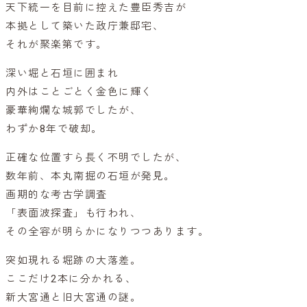
天下統一を目前に控えた豊臣秀吉が
本拠として築いた政庁兼邸宅、
それが聚楽第です。
深い堀と石垣に囲まれ
内外はことごとく金色に輝く
豪華絢爛な城郭でしたが、
わずか8年で破却。
正確な位置すら長く不明でしたが、
数年前、本丸南掘の石垣が発見。
画期的な考古学調査
「表面波探査」も行われ、
その全容が明らかになりつつあります。
突如現れる堀跡の大落差。
ここだけ2本に分かれる、
新大宮通と旧大宮通の謎。