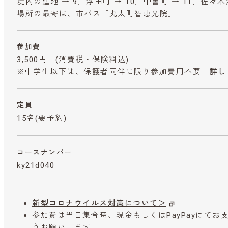
境内の窪地 → 9．浮田町 → 10．中書町 → 11．佐々木酒
場所の最寄は、市バス「丸太町智恵光院」
参加費
3,500円
(消費税・保険料込)
※中学生以下は、保護者同伴に限り参加費用不要
詳し
定員
15名(要予約)
コースナンバー
ky21d040
新型コロナウイルス対策について＞
参加費は当日集合時、現金もしくはPayPayにて
うお願いします。