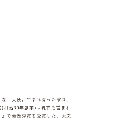
てなし大使。生まれ育った家は、
明治30年創業)は現在も営まれ
ト』で最優秀賞を受賞した。大文