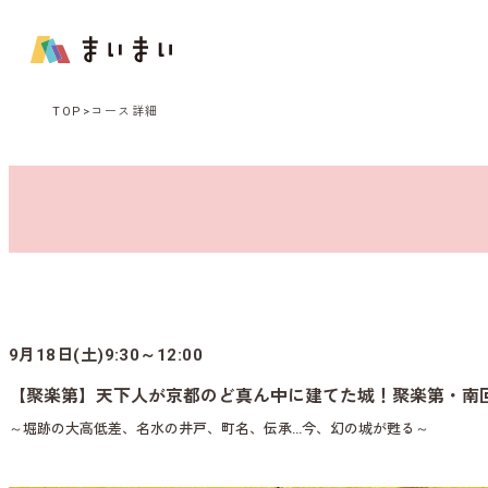
TOP
コース詳細
9月18日(土)9:30～12:00
【聚楽第】天下人が京都のど真ん中に建てた城！聚楽第・南
～堀跡の大高低差、名水の井戸、町名、伝承…今、幻の城が甦る～