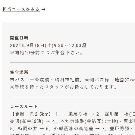
担当コースをみる
開催日時
2021年9月18日(土)9:30～12:00頃
※開始10分前にはご集合下さい。
集合場所
市バス「一条戻橋・晴明神社前」東側バス停
地図(Go
※手旗を持ったスタッフがお待ちしております。
コースルート
【距離：約2.5km】 1．一条戻り橋 → 2．堀川第一橋(
売通(御幸道通) → 4．本丸東濠跡(金箔瓦出土地)・聚
5．梅雨の井 → 6．外郭西濠の高低差 → 7．豊臣秀勝