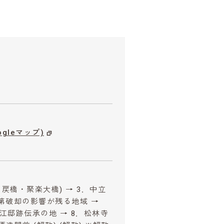
ogleマップ)
旧戻橋・聚楽大橋) → 3．中立
楽第破却の影響が残る地域 →
・江邸跡伝承の地 → 8．松林寺