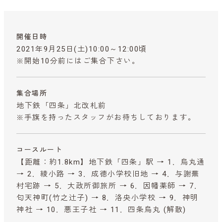
開催日時
2021年9月25日(土)10:00～12:00頃
※開始10分前にはご集合下さい。
集合場所
地下鉄「四条」北改札前
※手旗を持ったスタッフがお待ちしております。
コースルート
【距離：約1.8km】地下鉄「四条」駅 → 1．烏丸通
→ 2．綾小路 → 3．成徳小学校旧地 → 4．与謝蕪
村宅跡 → 5．大政所御旅所 → 6．因幡薬師 → 7．
匂天神町(竹之辻子) → 8．洛央小学校 → 9．神明
神社 → 10．悪王子社 → 11．四条烏丸 (解散)