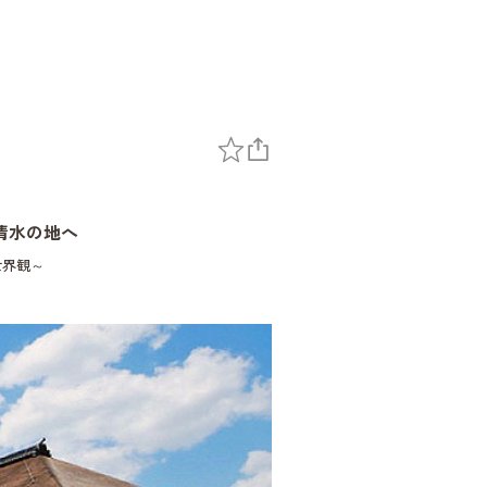
清水の地へ
世界観～