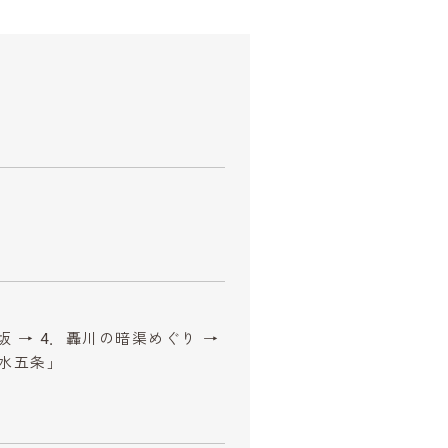
年坂 → 4．轟川の暗渠めぐり →
清水五条」