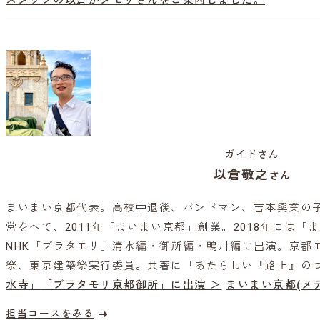
スタッフの以倉がタモリさんをご案内しました。
ガイドさん
以倉敬之
さん
まいまい京都代表。高校中退後、バンドマン、吉本興業の
営をへて、2011年「まいまい京都」創業。2018年には「
NHK「ブラタモリ」清水編・御所編・鴨川編に出演。京都
祭、東京建築祭実行委員。共著に「あたらしい『路上』の
水寺」
「ブラタモリ京都御所」に出演 ＞
まいまい京都(メ
担当コースをみる