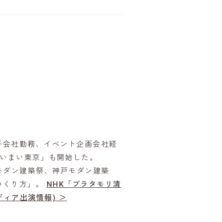
子会社勤務、イベント企画会社経
まいまい東京」も開始した。
モダン建築祭、神戸モダン建築
つくり方」。
NHK「ブラタモリ清
ディア出演情報) ＞