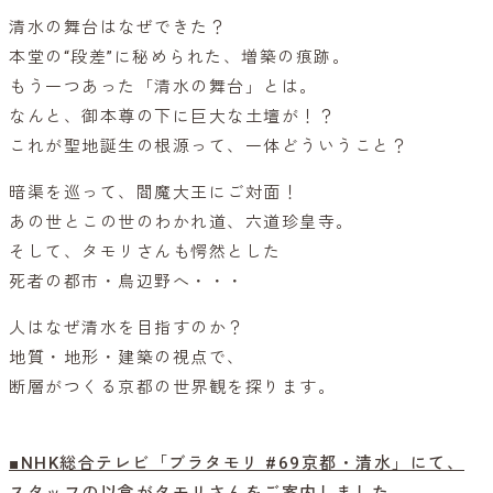
清水の舞台はなぜできた？
本堂の“段差”に秘められた、増築の痕跡。
もう一つあった「清水の舞台」とは。
なんと、御本尊の下に巨大な土壇が！？
これが聖地誕生の根源って、一体どういうこと？
暗渠を巡って、閻魔大王にご対面！
あの世とこの世のわかれ道、六道珍皇寺。
そして、タモリさんも愕然とした
死者の都市・鳥辺野へ・・・
人はなぜ清水を目指すのか？
地質・地形・建築の視点で、
断層がつくる京都の世界観を探ります。
■NHK総合テレビ「ブラタモリ #69京都・清水」にて、