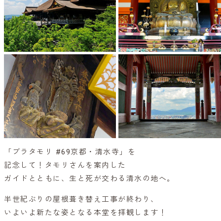
「ブラタモリ #69京都・清水寺」を
記念して！タモリさんを案内した
ガイドとともに、生と死が交わる清水の地へ。
半世紀ぶりの屋根葺き替え工事が終わり、
いよいよ新たな姿となる本堂を拝観します！