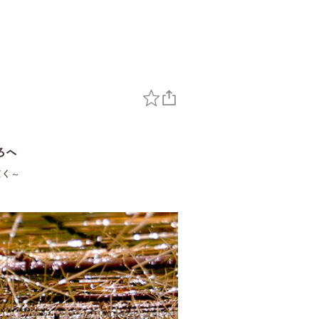
ろへ
だく～