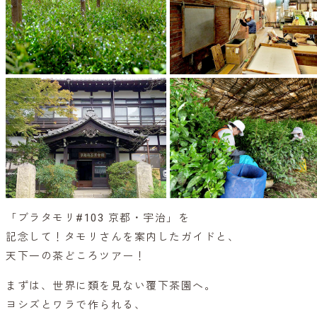
「ブラタモリ#103 京都・宇治」を
記念して！タモリさんを案内したガイドと、
天下一の茶どころツアー！
まずは、世界に類を見ない覆下茶園へ。
ヨシズとワラで作られる、