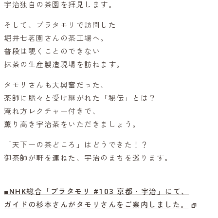
宇治独自の茶園を拝見します。
そして、ブラタモリで訪問した
堀井七茗園さんの茶工場へ。
普段は覗くことのできない
抹茶の生産製造現場を訪ねます。
タモリさんも大興奮だった、
茶師に脈々と受け継がれた「秘伝」とは？
淹れ方レクチャー付きで、
薫り高き宇治茶をいただきましょう。
「天下一の茶どころ」はどうできた！？
御茶師が軒を連ねた、宇治のまちを巡ります。
■NHK総合「ブラタモリ #103 京都・宇治」にて、
ガイドの杉本さんがタモリさんをご案内しました。