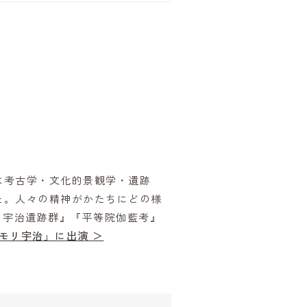
は考古学・文化的景観学・遺跡
た。人々の精神がかたちにどの様
 宇治遺跡群』『平等院伽藍考』
モリ宇治」に出演 ＞