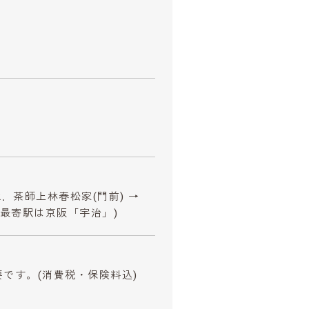
2．茶師上林春松家(門前) →
散、最寄駅は京阪「宇治」)
要です。
(消費税・保険料込)