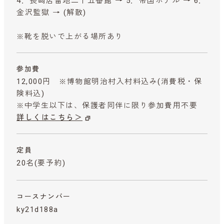
4．長崎居留地二十五番館 → 5．帝国ホテル → 6．
金沢監獄 → (解散)
※靴を脱いで上がる場所あり
参加費
12,000円 ※博物館明治村入村料込み
(消費税・保
険料込)
※中学生以下は、保護者同伴に限り参加費用不要
詳しくはこちら＞
定員
20名(要予約)
コースナンバー
ky21d188a