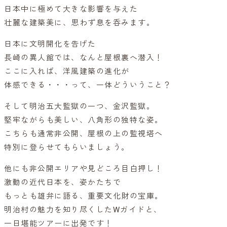
日本中に極めて大きな影響を与えた
壮麗な建築美に、思わず息を呑みます。
日本に文明開化を告げた
長崎の異人館では、なんと屋根裏へ潜入！
ここに入れば、洋風建築の進化が
体感できる・・・って、一体どういうこと？
そして明治五大監獄の一つ、金沢監獄。
堅牢ながらも美しい、八角形の独特な姿。
こちらも通常非公開、屋根の上の監視塔へ
特別に登らせてもらいましょう。
他にも非公開エリアや見どころ目白押し！
激動の近代日本を、姿かたちで
もっとも雄弁に語る、重要文化財の宝庫。
明治村の魅力を知り尽くしたWガイドと、
一日堪能ツアーに出発です！