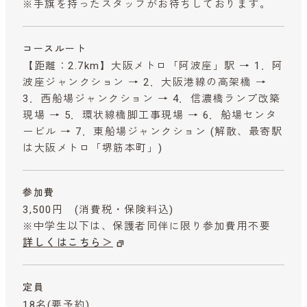
※手旗を持ったスタッフがお待ちしております。
コースルート
【距離：2.7km】大阪メトロ「阿波座」駅 → 1．阿
波座ジャンクション → 2．大阪港線の高架橋 →
3．西船場ジャンクション → 4．信濃橋ランプ改築
現場 → 5．環状線橋脚工事現場 → 6．船場センタ
ービル → 7．東船場ジャンクション (解散、最寄駅
は大阪メトロ「堺筋本町」)
参加費
3,500円
(消費税・保険料込)
※中学生以下は、保護者同伴に限り参加費用不要
詳しくはこちら＞
定員
18名(要予約)