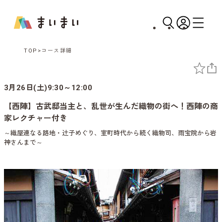
TOP
コース詳細
3月26日(土)9:30～12:00
【西陣】古武邸当主と、乱世が生んだ織物の街へ！西陣の商
家レクチャー付き
～織屋連なる路地・辻子めぐり、室町時代から続く織物司、雨宝院から岩
神さんまで～