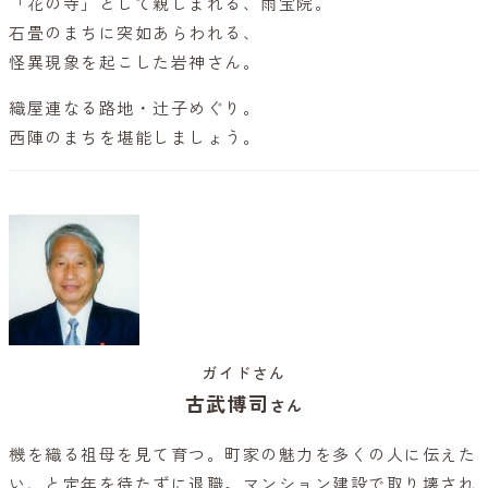
「花の寺」として親しまれる、雨宝院。
石畳のまちに突如あらわれる、
怪異現象を起こした岩神さん。
織屋連なる路地・辻子めぐり。
西陣のまちを堪能しましょう。
ガイドさん
古武博司
さん
機を織る祖母を見て育つ。町家の魅力を多くの人に伝えた
い、と定年を待たずに退職。マンション建設で取り壊され