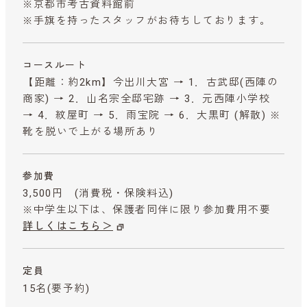
※京都市考古資料館前
※手旗を持ったスタッフがお待ちしております。
コースルート
【距離：約2km】今出川大宮 → 1．古武邸(西陣の
商家) → 2．山名宗全邸宅跡 → 3．元西陣小学校
→ 4．紋屋町 → 5．雨宝院 → 6．大黒町 (解散) ※
靴を脱いで上がる場所あり
参加費
3,500円
(消費税・保険料込)
※中学生以下は、保護者同伴に限り参加費用不要
詳しくはこちら＞
定員
15名(要予約)