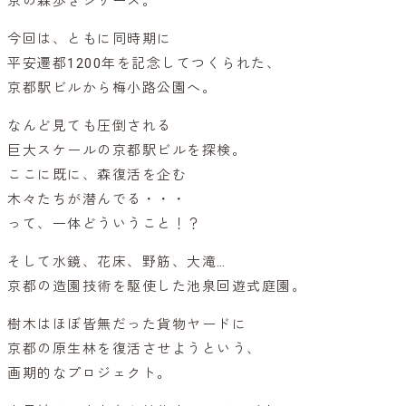
京の森歩きシリーズ。
今回は、ともに同時期に
平安遷都1200年を記念してつくられた、
京都駅ビルから梅小路公園へ。
なんど見ても圧倒される
巨大スケールの京都駅ビルを探検。
ここに既に、森復活を企む
木々たちが潜んでる・・・
って、一体どういうこと！？
そして水鏡、花床、野筋、大滝…
京都の造園技術を駆使した池泉回遊式庭園。
樹木はほぼ皆無だった貨物ヤードに
京都の原生林を復活させようという、
画期的なプロジェクト。