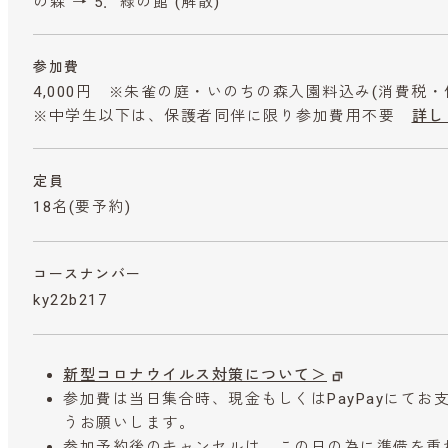
の森 → 5．緑の館 (解散)
参加費
4,000円 ※朱雀の庭・いのちの森入園料込み
(消費税・
※中学生以下は、保護者同伴に限り参加費用不要
詳し
定員
18名(要予約)
コースナンバー
ky22b217
新型コロナウイルス対策について＞
参加費は当日集合時、現金もしくはPayPayにて
うお願いします。
参加予約後のキャンセルは、この日の為に準備を重