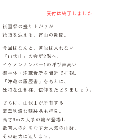
受付は終了しました
祇園祭の盛り上がりが
絶頂を迎える、宵山の期間。
今回はなんと、普段は入れない
「山伏山」の会所2階へ。
イケメンナンバー1の呼び声高い
御神体・浄蔵貴所を間近で拝観。
『浄蔵の履歴書』をもとに、
独特な生き様、信仰をたどりましょう。
さらに、山伏山が所有する
豪華絢爛な懸装品も拝見。
高さ3mの大茅の輪が登場し
数百人の列をなす大人気の山鉾、
その魅力に迫ります。