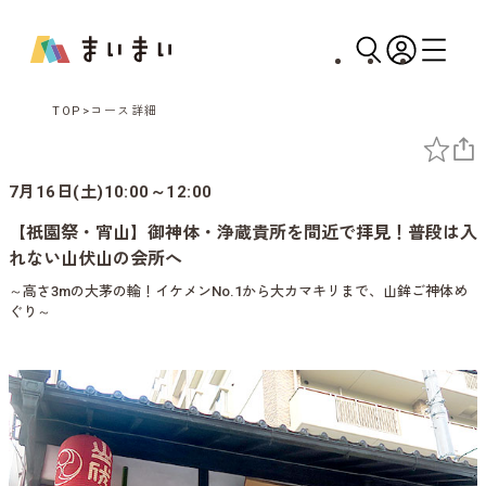
TOP
コース詳細
7月16日(土)10:00～12:00
【祇園祭・宵山】御神体・浄蔵貴所を間近で拝見！普段は入
れない山伏山の会所へ
～高さ3mの大茅の輪！イケメンNo.1から大カマキリまで、山鉾ご神体め
ぐり～