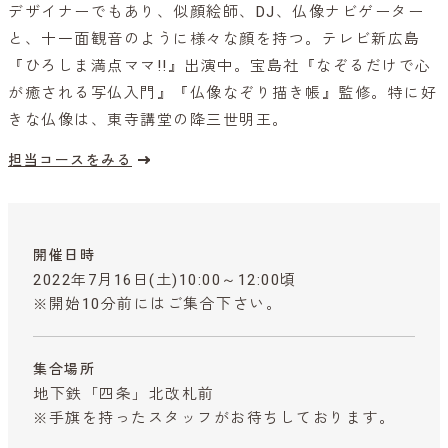
デザイナーでもあり、似顔絵師、DJ、仏像ナビゲーター
と、十一面観音のように様々な顔を持つ。テレビ新広島
『ひろしま満点ママ!!』出演中。宝島社『なぞるだけで心
が癒される写仏入門』『仏像なぞり描き帳』監修。特に好
きな仏像は、東寺講堂の降三世明王。
担当コースをみる
開催日時
2022年7月16日(土)10:00～12:00頃
※開始10分前にはご集合下さい。
集合場所
地下鉄「四条」北改札前
※手旗を持ったスタッフがお待ちしております。