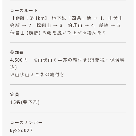
コースルート
【距離：約1km】 地下鉄「四条」駅 → 1．山伏山
会所 → 2．蟷螂山 → 3．伯牙山 → 4．船鉾 → 5．
保昌山 (解散) ※靴を脱いで上がる場所あり
参加費
4,500円 ※山伏山ミニ茅の輪付き
(消費税・保険料
込)
※山伏山ミニ茅の輪付き
定員
15名(要予約)
コースナンバー
ky22c027