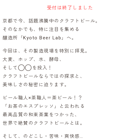
受付は終了しました
京都で今、話題沸騰中のクラフトビール。
そのなかでも、特に注目を集める
醸造所「Kyoto Beer Lab」へ。
今回は、その製造現場を特別に拝見。
大麦、ホップ、水、酵母、
そして◯◯を投入！
クラフトビールならではの探求と、
美味しさの秘密に迫ります。
ビール職人×茶職人＝茶ビール！？
「お茶のエスプレッソ」と云われる
最高品質の和束茶葉をつかった、
世界で絶賛のクラフトビールとは。
そして、のどこし・苦味・爽快感…