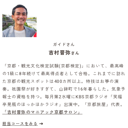
ガイドさん
吉村晋弥
さん
「京都・観光文化検定試験(京都検定)」において、最高峰
の1級に8年続けて最高得点者として合格。これまでに訪れ
た京都の観光スポットは400カ所以上。特技はお箏の演
奏。祇園祭が好きすぎて、山鉾町で16年暮らした。気象予
報士の資格を持つ。毎月第2水曜にKBS京都ラジオ「笑福
亭晃瓶のほっかほかラジオ」出演中。「京都旅屋」代表。
「吉村晋弥のマニアック京都サロン」
担当コースをみる