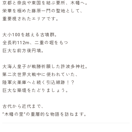
京都と奈良や東国を結ぶ要所、木幡へ。
栄華を極めた藤原一門の聖地として、
重要視されたエリアです。
大小100を越える古墳群。
全長約112m、二重の堀をもつ
巨大な前方後円墳。
大海人皇子が戦勝祈願した許波多神社。
第二次世界大戦中に使われていた、
陸軍火薬庫へと続く引込線跡！？
巨大な築堤をたどりましょう。
古代から近代まで、
“木幡の里”の重層的な物語を訪ねます。