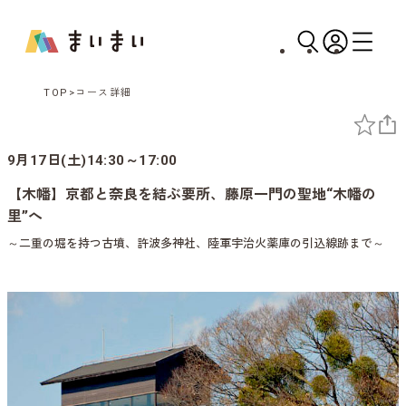
TOP
コース詳細
9月17日(土)14:30～17:00
【木幡】京都と奈良を結ぶ要所、藤原一門の聖地“木幡の
里”へ
～二重の堀を持つ古墳、許波多神社、陸軍宇治火薬庫の引込線跡まで～