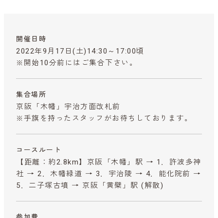
開催日時
2022年9月17日(土)14:30～17:00頃
※開始10分前にはご集合下さい。
集合場所
京阪「木幡」宇治方面改札前
※手旗を持ったスタッフがお待ちしております。
コースルート
【距離：約2.8km】京阪「木幡」駅 → 1．許波多神
社 → 2．木幡緑道 → 3．宇治陵 → 4．能化院前 →
5．二子塚古墳 → 京阪「黄檗」駅 (解散)
参加費