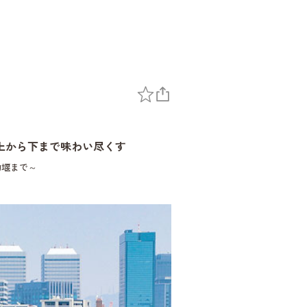
上から下まで味わい尽くす
動堰まで～