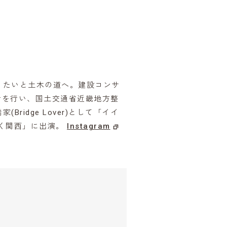
りたいと土木の道へ。建設コンサ
計を行い、国土交通省近畿地方整
idge Lover)として「イイ
歩く関⻄」に出演。
Instagram