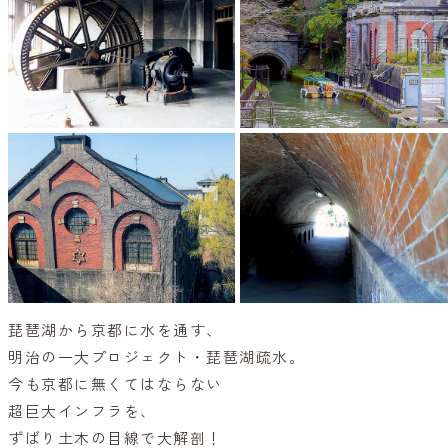
琵琶湖から京都に水を通す、
明治の一大プロジェクト・琵琶湖疏水。
今も京都に無くてはならない
超巨大インフラを、
ずばり土木の目線で大解剖！