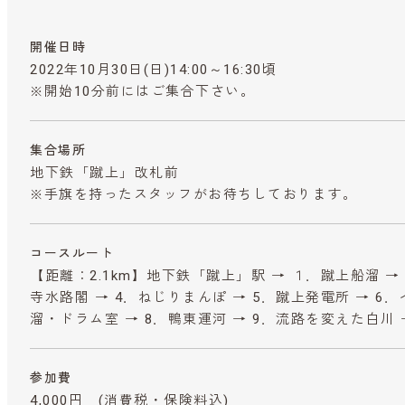
開催日時
2022年10月30日(日)14:00～16:30頃
※開始10分前にはご集合下さい。
集合場所
地下鉄「蹴上」改札前
※手旗を持ったスタッフがお待ちしております。
コースルート
【距離：2.1km】地下鉄「蹴上」駅 → １．蹴上船溜 →
寺水路閣 → 4．ねじりまんぽ → 5．蹴上発電所 → 6
溜・ドラム室 → 8．鴨東運河 → 9．流路を変えた白川 
参加費
4,000円
(消費税・保険料込)