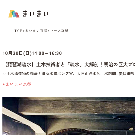
TOP
まいまい京都
コース詳細
10月30日(日)14:00～16:30
【琵琶湖疏水】土木技術者と「疏水」大解剖！明治の巨大プ
～土木構造物の精華！御所水道ポンプ室、大日山貯水池、水路閣…美は細部
●まいまい京都