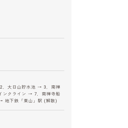
 2．大日山貯水池 → 3．南禅
．インクライン → 7．南禅寺船
→ 地下鉄「東山」駅 (解散)