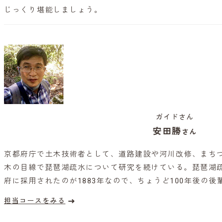
じっくり堪能しましょう。
ガイドさん
安田勝
さん
京都府庁で土木技術者として、道路建設や河川改修、まち
木の目線で琵琶湖疏水について研究を続けている。琵琶湖
府に採用されたのが1883年なので、ちょうど100年後の後
担当コースをみる