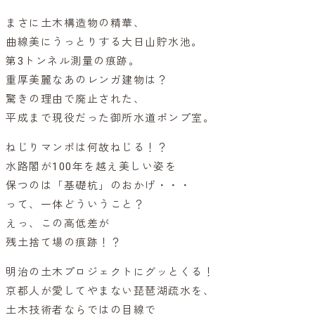
まさに土木構造物の精華、
曲線美にうっとりする大日山貯水池。
第3トンネル測量の痕跡。
重厚美麗なあのレンガ建物は？
驚きの理由で廃止された、
平成まで現役だった御所水道ポンプ室。
ねじりマンポは何故ねじる！？
水路閣が100年を越え美しい姿を
保つのは「基礎杭」のおかげ・・・
って、一体どういうこと？
えっ、この高低差が
残土捨て場の痕跡！？
明治の土木プロジェクトにグッとくる！
京都人が愛してやまない琵琶湖疏水を、
土木技術者ならではの目線で