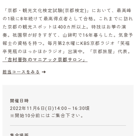
「京都・観光文化検定試験(京都検定)」において、最高峰
の1級に8年続けて最高得点者として合格。これまでに訪れ
た京都の観光スポットは400カ所以上。特技はお箏の演
奏。祇園祭が好きすぎて、山鉾町で16年暮らした。気象予
報士の資格を持つ。毎月第2水曜にKBS京都ラジオ「笑福
亭晃瓶のほっかほかラジオ」出演中。「京都旅屋」代表。
「吉村晋弥のマニアック京都サロン」
担当コースをみる
開催日時
2022年11月6日(日)14:00～16:30頃
※開始10分前にはご集合下さい。
集合場所