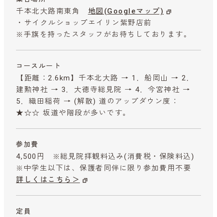
千本北大路南東角
地図(Googleマップ)
・サイクルショップエイリン紫野店前
※手旗を持ったスタッフがお待ちしております。
コースルート
【距離：2.6km】千本北大路 → 1．船岡山 → 2．
建勲神社 → 3．大徳寺総見院 → 4．今宮神社 →
5．織田稲荷 → (解散) 道のアップダウン度：
★☆☆ 坂道や階段が多いです。
参加費
4,500円 ※総見院拝観料込み
(消費税・保険料込)
※中学生以下は、保護者同伴に限り参加費用不要
詳しくはこちら＞
定員