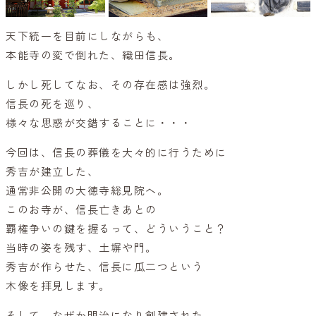
天下統一を目前にしながらも、
本能寺の変で倒れた、織田信長。
しかし死してなお、その存在感は強烈。
信長の死を巡り、
様々な思惑が交錯することに・・・
今回は、信長の葬儀を大々的に行うために
秀吉が建立した、
通常非公開の大徳寺総見院へ。
このお寺が、信長亡きあとの
覇権争いの鍵を握るって、どういうこと？
当時の姿を残す、土塀や門。
秀吉が作らせた、信長に瓜二つという
木像を拝見します。
そして、なぜか明治になり創建された