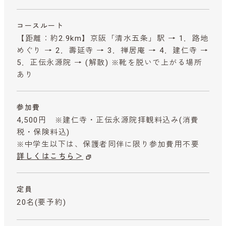
コースルート
【距離：約2.9km】京阪「清水五条」駅 → 1．路地
めぐり → 2．壽延寺 → 3．禅居庵 → 4．建仁寺 →
5．正伝永源院 → (解散) ※靴を脱いで上がる場所
あり
参加費
4,500円 ※建仁寺・正伝永源院拝観料込み
(消費
税・保険料込)
※中学生以下は、保護者同伴に限り参加費用不要
詳しくはこちら＞
定員
20名(要予約)