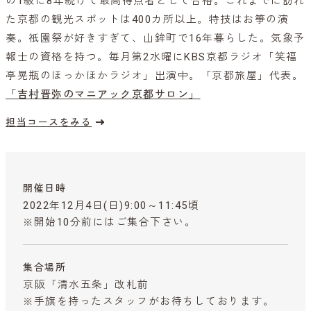
の1級に8年続けて最高得点者として合格。これまでに訪れ
た京都の観光スポットは400カ所以上。特技はお箏の演
奏。祇園祭が好きすぎて、山鉾町で16年暮らした。気象予
報士の資格を持つ。毎月第2水曜にKBS京都ラジオ「笑福
亭晃瓶のほっかほかラジオ」出演中。「京都旅屋」代表。
「吉村晋弥のマニアック京都サロン」
担当コースをみる
開催日時
2022年12月4日(日)9:00～11:45頃
※開始10分前にはご集合下さい。
集合場所
京阪「清水五条」改札前
※手旗を持ったスタッフがお待ちしております。