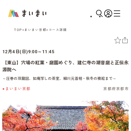
TOP
まいまい京都
コース詳細
12月4日(日)9:00～11:45
【東山】穴場の紅葉・庭園めぐり、建仁寺の潮音庭と正伝永
源院へ
～圧巻の双龍図、如庵写しの茶室、細川元首相・秋冬の襖絵まで～
●まいまい京都
京都府京都市