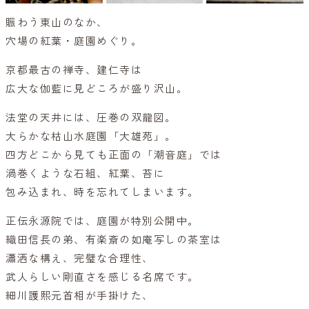
賑わう東山のなか、
穴場の紅葉・庭園めぐり。
京都最古の禅寺、建仁寺は
広大な伽藍に見どころが盛り沢山。
法堂の天井には、圧巻の双龍図。
大らかな枯山水庭園「大雄苑」。
四方どこから見ても正面の「潮音庭」では
渦巻くような石組、紅葉、苔に
包み込まれ、時を忘れてしまいます。
正伝永源院では、庭園が特別公開中。
織田信長の弟、有楽斎の如庵写しの茶室は
瀟洒な構え、完璧な合理性、
武人らしい剛直さを感じる名席です。
細川護熙元首相が手掛けた、